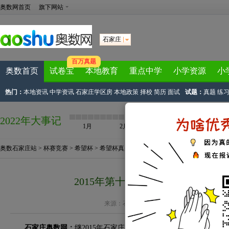
奥数网首页
旗下网站
石家庄
百万真题
奥数首页
试卷宝
本地教育
重点中学
小学资源
小
热门：
本地资讯
中学资讯
石家庄学区房
本地政策
择校
简历
面试
试题：
真题
练
2022年大事记
1月
2月
3月
4月
奥数石家庄站
>
杯赛竞赛
>
希望杯
>
希望杯真题
> 正文
2015年第十三届小学希望杯一试
来源：
石家庄奥数网
作者：奥数网小编 2015-03-
石家庄奥数网：
继2015年石家庄小升初华杯赛的考试之后，2015年