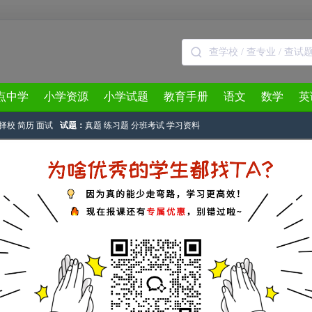
点中学
小学资源
小学试题
教育手册
语文
数学
英
择校
简历
面试
试题：
真题
练习题
分班考试
学习资料
3月
4月
5月
6月
7月
8月
正文
三届小学希望杯二试五年级试题及答案
奥数网
作者：奥数网小编 2015-04-12 15:40:46
升初华杯赛的考试之后，2015年4月12日（周日）迎来了石家庄小升初杯