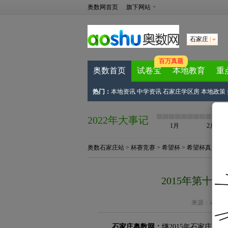
奥数网首页
旗下网站
石家庄
百万真题
奥数首页
试卷宝
本地教育
重
热门：
本地资讯
中学资讯
石家庄学区房
本地政策
2022年大事记
1月
2月
奥数石家庄站
>
杯赛竞赛
>
希望杯
>
希望杯真题
> 
2015年第十
来源：
石家庄
石家庄奥数网：
继2015年石家庄小